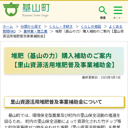
検索
ホーム
＞
分類から探す
＞
くらし・手続き
＞
くらしの相談
＞
よくある
質問FAQ
＞
農林業・商工業
＞ 堆肥（基山の力）購入補助のご案内【里山資
源活用堆肥普及事業補助金】
堆肥（基山の力）購入補助のご案内
【里山資源活用堆肥普及事業補助金】
最終更新日：
2025年5月1日
里山資源活用堆肥普及事業補助金について
基山町では、環境保全型農業及び町内の里山保全活動の推進を
図るため、 町内の里山保全活動によって資源化された竹チップ等
と町内家畜排せつ物を合わせた堆肥（里山資源活用堆肥）を農業