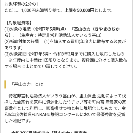
対象経費の2分の1
ただし、1,000円未満切り捨て、
上限を50,000円
とします。
【対象経費等】
(1)対象の堆肥（令和7年5月時点）
「基山の力（きやまのちか
ら）」
（生産者：特定非営利活動法人かいろう基山）
(2)補助対象の経費 (1)を購入する費用(年度内に散布する必要が
あります）
(3)対象期間 令和7年5月～令和8年3月までに購入し散布したもの
※年度内に申請は1回限りとなります。複数回に分けて購入散布
する場合はまとめて申請してください。
「基山の力」とは
特定非営利活動法人かいろう基山が、里山保全 活動によって伐
採した孟宗竹を原料に資源化した竹チップ等を町内畜 産農家の家
畜敷料として利用し、家畜排せつ物と共に堆肥化したもの で、令
和6年度佐賀県FUNBARU堆肥コンクールにおいて最優秀賞を受賞
した堆肥です。