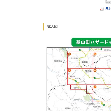
洪水
拡大図