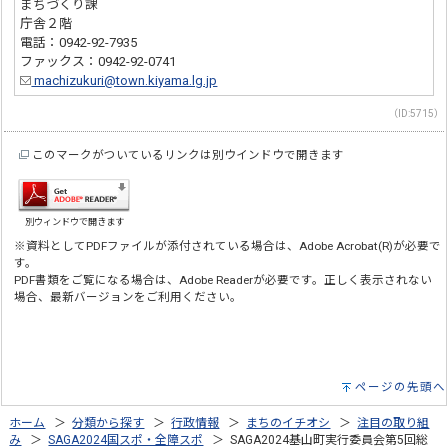
まちづくり課
庁舎２階
電話：0942-92-7935
ファックス：0942-92-0741
machizukuri@town.kiyama.lg.jp
（ID:5715）
このマークがついているリンクは別ウインドウで開きます
別ウィンドウで開きます
※資料としてPDFファイルが添付されている場合は、Adobe Acrobat(R)が必要で
す。
PDF書類をご覧になる場合は、Adobe Readerが必要です。正しく表示されない
場合、最新バージョンをご利用ください。
ページの先頭へ
ホーム
＞
分類から探す
＞
行政情報
＞
まちのイチオシ
＞
注目の取り組
み
＞
SAGA2024国スポ・全障スポ
＞ SAGA2024基山町実行委員会第5回総