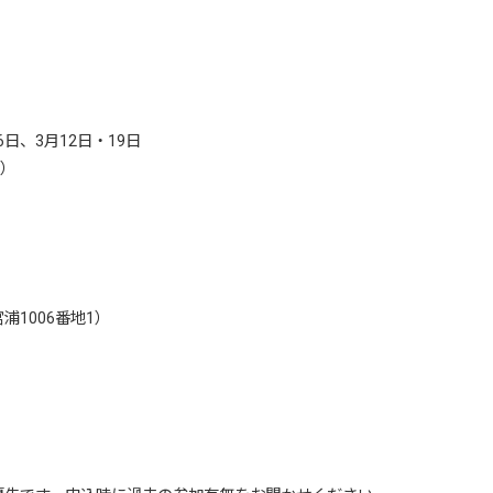
6日、3月12日・19日
度）
1006番地1）