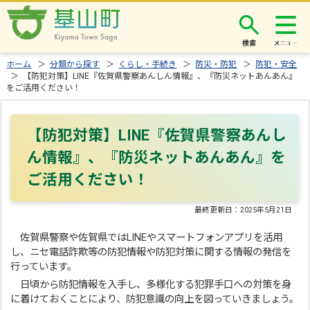
検索
ホーム
＞
分類から探す
＞
くらし・手続き
＞
防災・防犯
＞
防犯・安全
＞ 【防犯対策】LINE『佐賀県警察あんしん情報』、『防災ネットあんあん』
をご活用ください！
【防犯対策】LINE『佐賀県警察あんし
ん情報』、『防災ネットあんあん』を
ご活用ください！
最終更新日：
2025年5月21日
佐賀県警察や佐賀県ではLINEやスマートフォンアプリを活用
し、ニセ電話詐欺等の防犯情報や防犯対策に関する情報の発信を
行っています。
日頃から防犯情報を入手し、多様化する犯罪手口への対策を身
に着けておくことにより、防犯意識の向上を図っていきましょう。