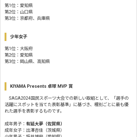
第1位：愛知県
第2位：山口県
第3位：京都府、兵庫県
少年女子
第1位：大阪府
第2位：愛知県
第3位：岡山県、高知県
KIYAMA Presents 卓球 MVP 賞
SAGA2024国民スポーツ大会での新しい取組として、「選手の
活躍にスポットを当てた表彰基準」に基づき、種別ごとに最も優
れた選手を表彰するものです。
成年男子：
有延大夢（佐賀県）
成年女子：出澤杏佳（茨城県）
少年男子：坂井雄飛（愛知県）