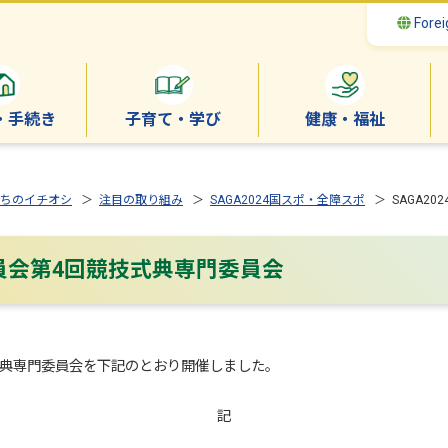
Forei
・手続き
子育て・学び
健康・福祉
ちのイチオシ
＞
注目の取り組み
＞
SAGA2024国スポ・全障スポ
＞ SAGA2
委員会第4回競技式典専門委員会
技式典専門委員会を下記のとおり開催しました。
記