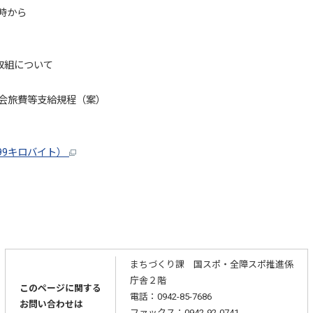
時から
取組について
員会旅費等支給規程（案）
99キロバイト）
まちづくり課 国スポ・全障スポ推進係
庁舎２階
このページに関する
電話：0942-85-7686
お問い合わせは
ファックス：0942-92-0741