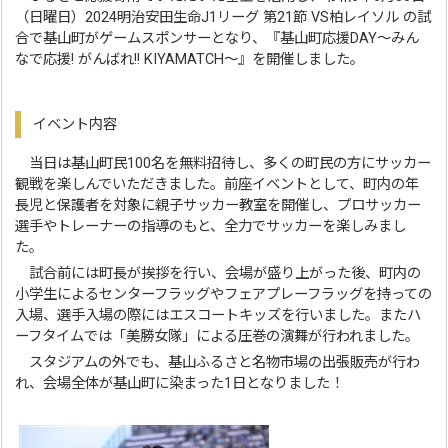
（日曜日）2024明治安田生命J1リーグ 第21節 VS柏レイソル の試
合で基山町がゲームスポンサーとなり、『基山町応援DAY～みん
なで応援! がんばれ!! KIYAMATCH～』を開催しました。
イベント内容
当日は基山町民100名を無料招待し、多くの町民の方にサッカー
観戦を楽しんでいただきました。前座イベントとして、町内の年
長児と保護者を対象に親子サッカー教室を開催し、プロサッカー
選手やトレーナーの指導のもと、全力でサッカーを楽しみまし
た。
試合前には町長が挨拶を行い、会場が盛り上がった後、町内の
小学生によるセンターフラッグやフェアプレーフラッグを持っての
入場、選手入場の際にはエスコートキッズを行いました。またハ
ーフタイムでは「美勝女隊」による圧巻の演舞が行われました。
スタジアムの外でも、基山ふるさと名物市場の出張販売が行わ
れ、会場全体が基山町に染まった1日となりました！