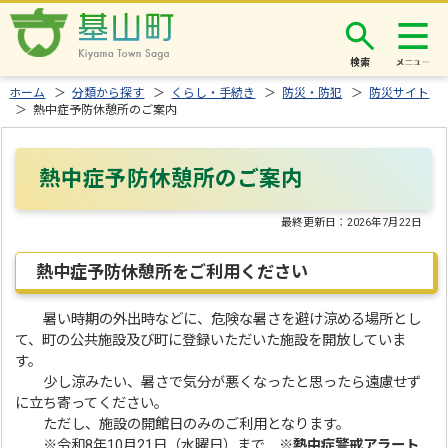
検索
ホーム
＞
分類から探す
＞
くらし・手続き
＞
防災・防犯
＞
防災サイト
＞ 熱中症予防休憩所のご案内
熱中症予防休憩所のご案内
最終更新日：
2026年7月22日
熱中症予防休憩所をご利用ください
暑い時期の外出時などに、危険な暑さを避け涼める場所とし
て、町の公共施設及び町に登録いただいた施設を開放していま
す。
少し涼みたい、暑さで気分が悪くなったと思ったら遠慮せず
に立ち寄ってください。
ただし、施設の開館日のみのご利用となります。
※令和8年10月21日（水曜日）まで ※
熱中症警戒アラート