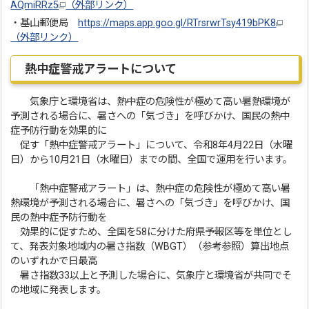
AQmiRRz5
（外部リンク）
・基山郵便局
https://maps.app.goo.gl/RTrsrwrTsy419bPK8
（外部リンク）
熱中症警戒アラートについて
気象庁と環境省は、熱中症の危険性が極めて高い暑熱環境が
予測される場合に、暑さへの「気づき」を呼びかけ、国民の熱中
症予防行動を効果的に
促す「熱中症警戒アラート」について、令和8年4月22日（水曜
日）から10月21日（水曜日）までの間、全国で運用を行います。
「熱中症警戒アラート」は、熱中症の危険性が極めて高い暑
熱環境が予測される場合に、暑さへの「気づき」を呼びかけ、国
民の熱中症予防行動を
効果的に促すため、全国を58に分けた府県予報区等を単位とし
て、発表対象地域内の暑さ指数（WBGT）（参考参照）算出地点
のいずれかで日最高
暑さ指数33以上と予測した場合に、気象庁と環境省が共同でそ
の地域に発表します。