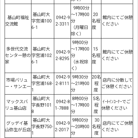
9時00分
基山町大
～17時00
20
基山町福祉
0942-9
館内にてご休憩
字宮浦100
分
名程
交流館
2-3311
ください
6-1
（月曜日
度
除く）
9時00分
多世代交流
基山町大
～17時00
15
0942-9
館内にてご休憩
センター憩の
字宮浦102
分
名程
2-8295
ください
家
6-1
（水祝除
度
く）
基山町大
0942-9
9時30分
20名
市場バリュ
店内に分散して
字宮浦168-
2-8111
～21時00
程
ー・サンエー
ご休憩ください
1
分
度
基山町大
8時00分
5名
マックスバ
0942-8
ｲｰﾄｲﾝｺｰﾅｰでご
字長野101
～17時00
程
リュ基山店
1-7888
休憩ください
8
分
度
基山町大
9時00分
30
グッデイ基
0942-9
店内にてご休憩
字長野750-
～20時00
名程
山弥生が丘店
2-2017
ください
1
分
度