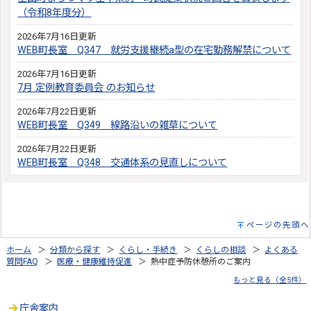
（令和8年度分）
2026年7月16日更新
WEB町長室 Q347 就労支援継続a型の在宅勤務解禁について
2026年7月16日更新
7月 定例教育委員会 のお知らせ
2026年7月22日更新
WEB町長室 Q349 線路沿いの雑草について
2026年7月22日更新
WEB町長室 Q348 交通体系の見直しについて
ページの先頭へ
ホーム
＞
分類から探す
＞
くらし・手続き
＞
くらしの相談
＞
よくある
質問FAQ
＞
医療・健康維持促進
＞ 熱中症予防休憩所のご案内
もっと見る（全5件）
庁舎案内