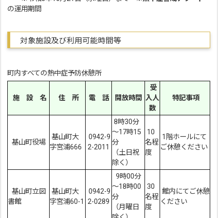
の運用期間
対象施設及び利用可能時間等
町内すべての熱中症予防休憩所
受
施 設 名
住 所
電 話
開放時間
入人
特記事項
数
8時30分
～17時15
10
基山町大
0942-9
1階ホールにて
基山町役場
分
名程
字宮浦666
2-2011
ご休憩ください
（土日祝
度
除く）
9時00分
～18時00
30
基山町立図
基山町大
0942-9
館内にてご休憩
分
名程
書館
字宮浦60-1
2-0289
ください
（月曜日
度
除く）