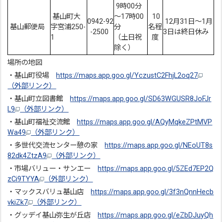
9時00分
基山町大
～17時00
10
0942-92
12月31日〜1月
基山郵便局
字宮浦250-
分
名程
-2500
3日は終日休み
1
（土日祝
度
除く）
場所の地図
・基山町役場
https://maps.app.goo.gl/YczustC2FhjL2oq27
（外部リンク）
・基山町立図書館
https://maps.app.goo.gl/SD63WGUSR8JoFJr
L9
（外部リンク）
・基山町福祉交流館
https://maps.app.goo.gl/AQyMqkeZPtMVP
Wa49
（外部リンク）
・多世代交流センター憩の家
https://maps.app.goo.gl/NEoUT8s
82dk4ZtzA9
（外部リンク）
・市場バリュー・サンエー
https://maps.app.goo.gl/5ZEd7EP2Q
zCi9TYYA
（外部リンク）
・マックスバリュ基山店
https://maps.app.goo.gl/3f3nQnnHecb
vkiZk7
（外部リンク）
・グッデイ基山弥生が丘店
https://maps.app.goo.gl/eZbDJuyQh