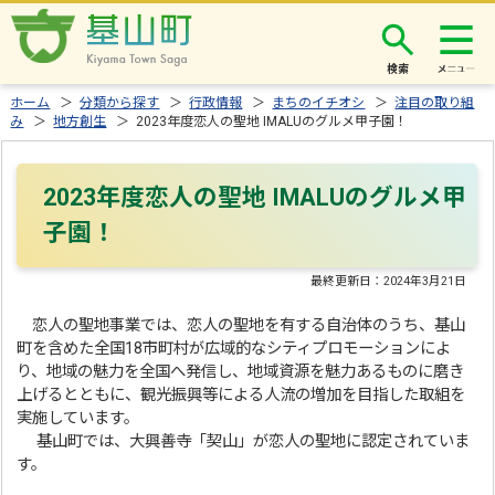
検索
ホーム
＞
分類から探す
＞
行政情報
＞
まちのイチオシ
＞
注目の取り組
み
＞
地方創生
＞ 2023年度恋人の聖地 IMALUのグルメ甲子園！
2023年度恋人の聖地 IMALUのグルメ甲
子園！
最終更新日：
2024年3月21日
恋人の聖地事業では、恋人の聖地を有する自治体のうち、基山
町を含めた全国18市町村が広域的なシティプロモーションによ
り、地域の魅力を全国へ発信し、地域資源を魅力あるものに磨き
上げるとともに、観光振興等による人流の増加を目指した取組を
実施しています。
基山町では、大興善寺「契山」が恋人の聖地に認定されていま
す。