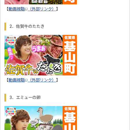
【
動画視聴
（外部リンク）
】
2．佐賀牛のたたき
【
動画視聴
（外部リンク）
】
3．エミューの卵