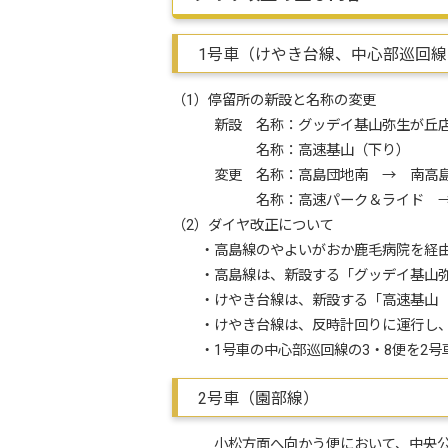
1号車（けやき台線、中心部巡回
（1）停留所の新設と名称の変更
新設 名称：グッデイ基山弥生が丘
名称：高速基山（下り）
変更 名称：高島団地南 → 南高島
名称：高速パーク＆ライド → 
（2）ダイヤ改正について
・高島線のやよいがおか鹿毛病院を経由す
・高島線は、新設する「グッデイ基山弥
・けやき台線は、新設する「高速基山（
・けやき台線は、反時計回りに運行し、
・1号車の中心部巡回線の3・8便を2号車
2号車（園部線）
小松方面へ向かう便において、中央公園