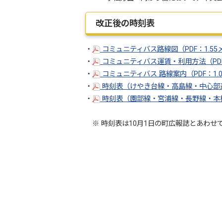
改正後の時刻表
・
コミュニティバス路線図（PDF：1.5
・
コミュニティバス運賃・利用方法（PDF
・
コミュニティバス 路線案内（PDF：1.
・
時刻表（けやき台線・高島線・中心部巡回
・
時刻表（園部線・宮浦線・長野線・本桜
※ 時刻表は10月1日の町広報誌とあわせ