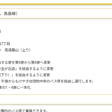
線、高島線）
店
7丁目
高速基山（上り）
る便を第9便から第4便へ変更
生が丘店」を経由するように変更
下り）」を経由するように変更
午後からもけやき台団地中央のバス停を経由し運行します。
の1・4便に一本化
内のバス停で乗降できます。