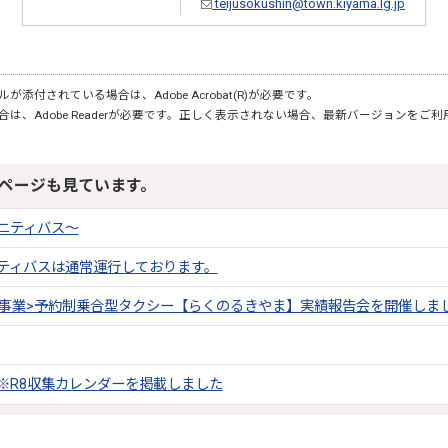
teijusokushin@town.kiyama.lg.jp
が添付されている場合は、Adobe Acrobat(R)が必要です。
合は、Adobe Readerが必要です。正しく表示されない場合、最新バージョンをご
ページも見ています。
ニティバス～
ティバスは通常運行しております。
証事業>予約制乗合型タクシー【らくのるきやま】実績報告会を開催しま
※R8収集カレンダーを掲載しました