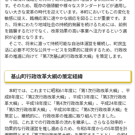
す。そのため、既存の価値観や様々なスタンダードなどが通用し
ない大きな変革の時代を迎えています。本町においてもこの変化を
敏感に捉え、臨機応変に速やかな順応を図ることが重要です。ま
た、将来にわたり地域社会の持続的発展を続けるためには、前例
を踏襲するだけでなく、改革効果の高い事業へ注力するという選
択が必要となります。
そこで、将来に渡って持続可能な自治体運営を継続し、町民生
活に必要不可欠な公共サービスを効果的に提供するため、行政改
革の推進に向けて「第7次基山町行政改革大綱」を策定します。
基山町行政改革大綱の策定経緯
本町では、これまでに昭和61年度に「第1次行政改革大綱」、平
成8年度に「第2次行政改革大綱」、平成13年度に「第3次行政改
革大綱」、平成18年度に「第4次行政改革大綱」、平成24年度に
「第5次行政改革大綱」、平成30年度に「第6次行政改革大綱」を
策定し、継続的に、行政改革の推進に取り組んできました。
今回、これまでの行政改革の流れを継承し、さらなる効率的・
効果的な行政運営を推し進めるため、令和5年度からの5年間を計