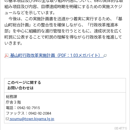
の基本項目及び34の主な取り組み内容について、68の具体的な取
組み項目及び内容、目標達成時期を明確にするための実施スケジ
ュールなどを示しています。
今後は、この実施計画書を迅速かつ着実に実行するため、「基
山町総合計画」との整合性を確保しながら、「行政改革推進本
部」を中心に組織的な進行管理を行うとともに、達成状況を広く
町民に公表することで町民の理解を得ながら行政改革を推進して
いきます。
基山町行政改革実施計画（PDF：1.03メガバイト）
このページに関する
お問い合わせは
総務課
庁舎３階
電話：0942-92-7915
ファックス：0942-92-2084
soumu@town.kiyama.lg.jp
（ID:4771）