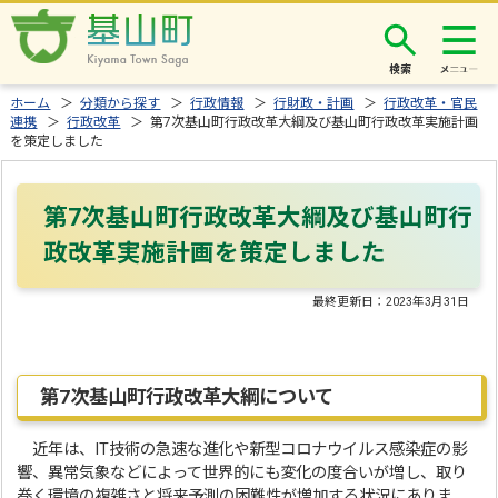
検索
ホーム
＞
分類から探す
＞
行政情報
＞
行財政・計画
＞
行政改革・官民
連携
＞
行政改革
＞ 第7次基山町行政改革大綱及び基山町行政改革実施計画
を策定しました
第7次基山町行政改革大綱及び基山町行
政改革実施計画を策定しました
最終更新日：
2023年3月31日
第7次基山町行政改革大綱について
近年は、IT技術の急速な進化や新型コロナウイルス感染症の影
響、異常気象などによって世界的にも変化の度合いが増し、取り
巻く環境の複雑さと将来予測の困難性が増加する状況にありま