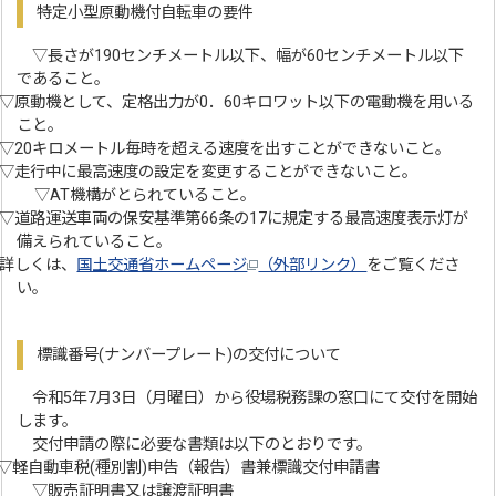
特定小型原動機付自転車の要件
▽長さが190センチメートル以下、幅が60センチメートル以下
であること。
▽原動機として、定格出力が0．60キロワット以下の電動機を用いる
こと。
▽20キロメートル毎時を超える速度を出すことができないこと。
▽走行中に最高速度の設定を変更することができないこと。
▽AT機構がとられていること。
▽道路運送車両の保安基準第66条の17に規定する最高速度表示灯が
備えられていること。
詳しくは、
国土交通省ホームページ
（外部リンク）
をご覧くださ
い。
標識番号(ナンバープレート)の交付について
令和5年7月3日（月曜日）から役場税務課の窓口にて交付を開始
します。
交付申請の際に必要な書類は以下のとおりです。
軽自動車税(種別割)申告（報告）書兼標識交付申請書
▽販売証明書又は譲渡証明書