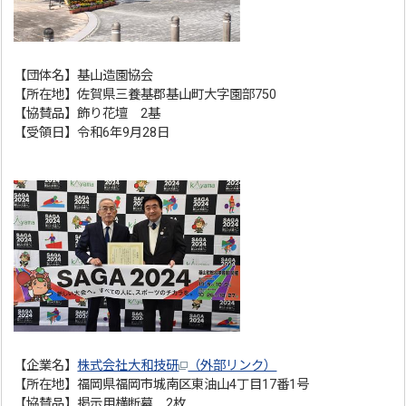
【団体名】基山造園協会
【所在地】佐賀県三養基郡基山町大字園部750
【協賛品】飾り花壇 2基
【受領日】令和6年9月28日
【企業名】
株式会社大和技研
（外部リンク）
【所在地】福岡県福岡市城南区東油山4丁目17番1号
【協賛品】掲示用横断幕 2枚