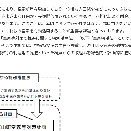
どにより、空家が年々増加しており、今後も人口減少などによってさら
、さまざまな理由から長期間放置されている空家は、老朽化による倒壊
があります。このことは、本町においても例外ではなく、福岡市近郊と
してこれらの空家を有効活用することが重要な課題となっております。
日に「空家等対策の推進に関する特別措置法」（以下「空家特措法」とい
。そこで本町では、空家特措法の主旨を尊重し、基山町空家等の適切な
空家等の利活用の促進といった視点からの取組みを総合的・計画的に進