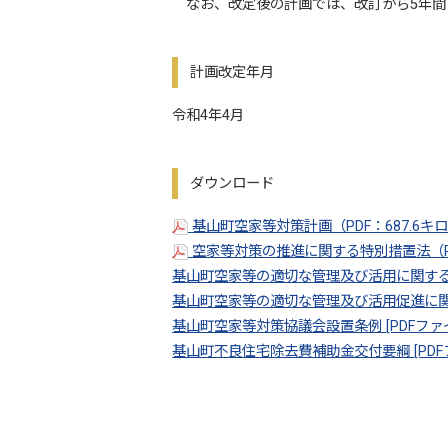
なお、改定後の計画では、改訂から5年間
計画改定年月
令和4年4月
ダウンロード
基山町空家等対策計画（PDF：687.6キ
空家等対策の推進に関する特別措置法（PD
基山町空家等の適切な管理及び活用に関する条例
基山町空家等の適切な管理及び活用促進に関する
基山町空家等対策協議会設置条例 [PDFファイ
基山町不良住宅除去費補助金交付要綱 [PDFフ