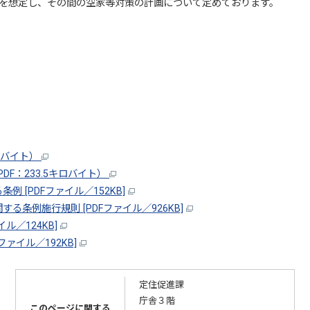
を想定し、その間の空家等対策の計画について定めております。
ロバイト）
F：233.5キロバイト）
 [PDFファイル／152KB]
条例施行規則 [PDFファイル／926KB]
ル／124KB]
ァイル／192KB]
定住促進課
庁舎３階
このページに関する