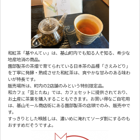
和紅茶「基やんてぃ」は、基山町内でも知る人ぞ知る、希少な
地産地消の商品。
園部製茶の茶畑で育てられている日本茶の品種「さえみどり」
を丁寧に発酵・熟成させた和紅茶は、爽やかな甘みのある味わ
いが特長です。
販売場所は、町内の2店舗のみという特別限定品。
和カフェ「空とたね」では、カフェセットに提供されており、
お土産に茶葉を購入することもできます。お買い得なご自宅用
は、基山モール商店街にある園部製茶の店頭でのみ、販売中で
す。
すっきりとした喉越しは、濃いめに淹れてソーダ割にするのも
おすすめだそうですよ。