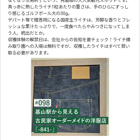
なくなり次第終了という、先着順の大人気観光スポットです。
真っ赤に熟したライチ1粒あたりの重さは、手のひらにずっし
り感じるゴルフボール大の30g。
デパート等で贈答用になる国産生ライチは、芳醇な香りとフレ
ッシュな果汁たっぷりで、一度食べたらやみつきになってしま
う人、続出だとか。
収穫体験の解禁日は、会社からの告知を要チェック！ライチ摘
み取り園への入場は無料ですが、収穫したライチはすべて買い
取る必要があります。