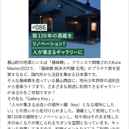
基山町の地酒といえば「基峰鶴」。フランスで開催されたKura
Master2022で、「基峰鶴 純米大吟醸 北雫」がプラチナ賞を受
賞するなど、国内外から注目を集める日本酒です。
そんな基峰鶴を造っている基山商店に、地元少年野球の送別会
から音楽ライブまで、さまざまな用途に利用できるギャラリー
があるのをご存知ですか？
その名も「Gallery Key」。
「人々が集まる出会いの場所＝鍵（key）となる場所にした
い」との思いから名付けられました。酒蔵として使用していた
築120年の建物をリノベーションし、柱や梁はそのまま残した
木のぬくもりが感じられるモダンな空間となっています。キッ