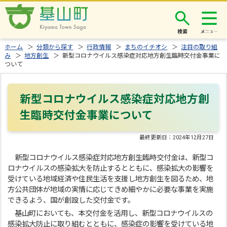
検索
ホーム
＞
分類から探す
＞
行政情報
＞
まちのイチオシ
＞
注目の取り組
み
＞
地方創生
＞ 新型コロナウイルス感染症対応地方創生臨時交付金事業に
ついて
新型コロナウイルス感染症対応地方創
生臨時交付金事業について
最終更新日：
2024年12月27日
新型コロナウイルス感染症対応地方創生臨時交付金は、新型コ
ロナウイルスの感染拡大を防止するとともに、感染拡大の影響を
受けている地域経済や住民生活を支援し地方創生を図るため、地
方公共団体が地域の実情に応じてきめ細やかに必要な事業を実施
できるよう、国が創設した交付金です。
基山町においても、本交付金を活用し、新型コロナウイルスの
感染拡大防止に取り組むとともに、感染症の影響を受けている地