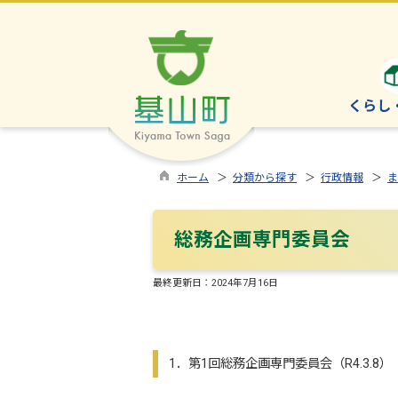
くらし
ホーム
＞
分類から探す
＞
行政情報
＞
ま
総務企画専門委員会
最終更新日：
2024年7月16日
1．第1回総務企画専門委員会（R4.3.8）