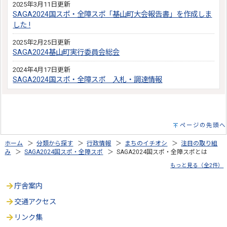
2025年3月11日更新
SAGA2024国スポ・全障スポ「基山町大会報告書」を作成しま
した !
2025年2月25日更新
SAGA2024基山町実行委員会総会
2024年4月17日更新
SAGA2024国スポ・全障スポ 入札・調達情報
ページの先頭へ
ホーム
＞
分類から探す
＞
行政情報
＞
まちのイチオシ
＞
注目の取り組
み
＞
SAGA2024国スポ・全障スポ
＞ SAGA2024国スポ・全障スポとは
もっと見る（全2件）
庁舎案内
交通アクセス
リンク集