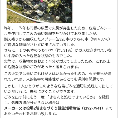
昨年、一昨年も同様の原因で火災が発生したため、危険ごみシー
ルを使用してごみの適切処理を呼びかけておりましたが、
燃え残りから回収したスプレー缶320本のうち46本（約14.37％）
が適切な処理がされずに出されていました。
さらに、その46本のうち17本（約5.31％）がガス抜きされていな
い中身の入った危険な状態のものでした。
実際は、収集物のおおよそ半分が燃えてしまったため、これ以上
の危険な状態のごみがあったと考えられます。
この火災では幸いにもけが人はいなかったものの、火災発見が遅
れていれば、人的被害の可能性があるとても深刻な問題です。
しかし、1人ひとりがこのような危険ごみを適切に処理して出して
いただければ、未然に防ぐことができます。
ごみを出す前にもう一度 「きちんと処理できているか」 を確認
し、処理方法が分からない場合は
メーカー又は役場2階まちづくり課生活環境係（☎92-7941）
まで
お問い合わせをお願い致します。