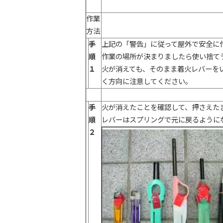
作業
方法
手
上記の「警告」に従って屋外で安全に
順
作業の場所が決まりましたら使い捨て
１
火が消えても、そのまま着火レバーを
く方向に注意してください。
手
火が消えたことを確認して、押さえた
順
レバーはスプリングで元に戻るように
２