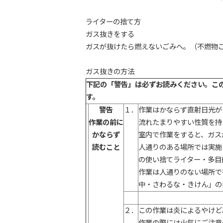
ライターの捨て方
ガス抜きをする
ガスが抜けたら燃えないごみへ。（不燃物
ガス抜きの方法
下記の「
警告」は必ずお読みください。こ
す。
警告
１．
作業はかならず直射日光が
作業の前に
流れたまりやすい性質を持
かならず
室内で作業をすると、ガス
読むこと
人通りのある場所では実施
の使い捨てライター・多目
作業は人通りのない場所で
中・さわるな・きけん」の
２．
この作業は炎によるやけど