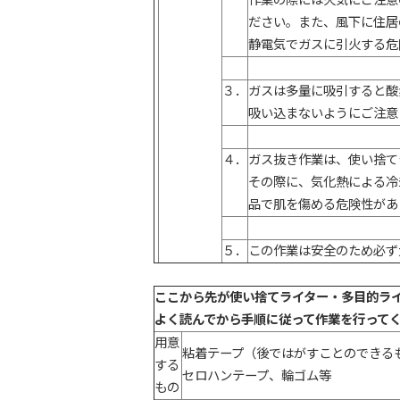
作業の際には火気にご注意
ださい。また、風下に住居
静電気でガスに引火する危
３．
ガスは多量に吸引すると酸
吸い込まないようにご注意
４．
ガス抜き作業は、使い捨て
その際に、気化熱による冷
品で肌を傷める危険性があ
５．
この作業は安全のため必ず
ここから先が使い捨てライター・多目的ラ
よく読んでから手順に従って作業を行って
用意
粘着テープ（後ではがすことのできる
する
セロハンテープ、輪ゴム等
もの