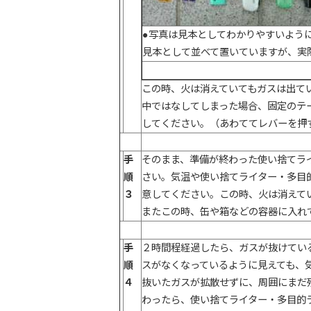
●写真は見本としてわかりやすいよう
見本として並べて置いていますが、実
この時、火は消えていてもガスは出て
中ではなしてしまった場合、固定のテ
してください。（あわててレバーを押
手
そのまま、準備が終わった使い捨てラ
順
さい。気温や使い捨てライター・多目
３
意してください。
この時、火は消えて
またこの時、缶や箱などの容器に入れ
手
２時間程経過したら、ガスが抜けてい
順
スがなくなっているように見えても、
４
抜いたガスが拡散せずに、周囲にまだ
わったら、使い捨てライター・多目的