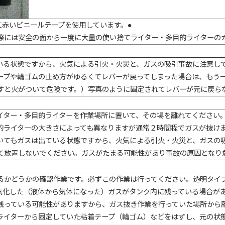
に赤いビニールテープを使用しています。●
際には安全の面から一度に大量の使い捨てライター・多目的ライターの
いる状態ですから、火気による引火・火災と、ガスの吸引事故に注意し
ープや輪ゴムの止め方がゆるくてレバーが戻ってしまった場合は、もう
すと火がついて危険です。）写真のように固定されてレバーが元に戻ら
イター・多目的ライターを作業場所に置いて、その場を離れてください
的ライターの大きさによっても異なりますが通常２時間程でガスが抜け
いてもガスは出ている状態ですから、火気による引火・火災と、ガスの
て放置しないでください。ガスがたまる可能性があり事故の原因となり
るかどうかの確認作業です。必ずこの作業は行ってください。透明タイ
気化した（液体から気体になった）ガスがタンク内に残っている場合が
残っている可能性がありますから、ガス抜き作業を行っていた場所から
ライターから固定していた粘着テープ（輪ゴム）などをはずし、元の状