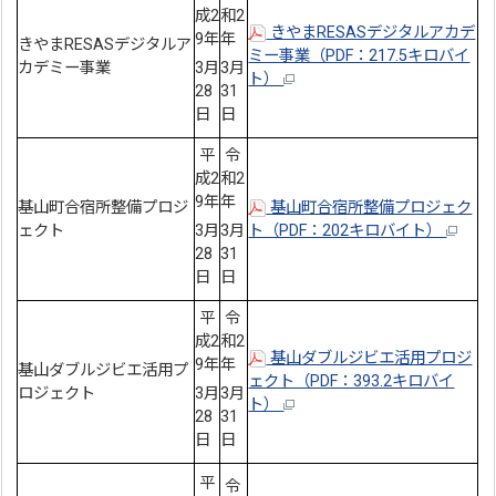
成2
和2
きやまRESASデジタルアカデ
9年
年
きやまRESASデジタルア
ミー事業（PDF：217.5キロバイ
カデミー事業
3月
3月
ト）
28
31
日
日
平
令
成2
和2
9年
年
基山町合宿所整備プロジ
基山町合宿所整備プロジェク
ェクト
3月
3月
ト（PDF：202キロバイト）
28
31
日
日
平
令
成2
和2
基山ダブルジビエ活用プロジ
9年
年
基山ダブルジビエ活用プ
ェクト（PDF：393.2キロバイ
ロジェクト
3月
3月
ト）
28
31
日
日
平
令