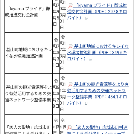
和1
和7
「kiyama プライド」醸成推
「kiyama プライド」醸
0年
年9
進交付金計画（PDF：297.8キロ
成推進交付金計画
3月
月5
バイト）
31
日
日
令
令
和1
和7
基山町地域におけるキレイな
基山町地域におけるキレ
2年
年3
水環境推進計画（PDF：349.6キ
イな水環境推進計画
3月
月3
ロバイト）
31
1日
日
令
令
和1
基山町の観光資源等をより有
基山町の観光資源等をよ
和6
1年
効活用するための交通ネットワ
り有効活用するための交
年3
3月
ーク整備事業（PDF：454.1キロ
通ネットワーク整備事業
月2
31
バイト）
8日
日
令
令
和3
和8
「恋人の聖地」広域市町
「恋人の聖地」広域市町村連
年
年
村連携によるデジタル・
携によるデジタル・シティープ