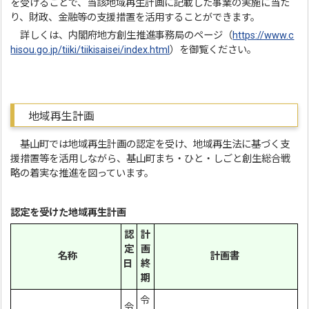
を受けることで、当該地域再生計画に記載した事業の実施に当た
り、財政、金融等の支援措置を活用することができます。
詳しくは、内閣府地方創生推進事務局のページ（
https://www.c
hisou.go.jp/tiiki/tiikisaisei/index.html
）を御覧ください。
地域再生計画
基山町では地域再生計画の認定を受け、地域再生法に基づく支
援措置等を活用しながら、基山町まち・ひと・しごと創生総合戦
略の着実な推進を図っています。
認定を受けた地域再生計画
認
計
定
画
名称
計画書
日
終
期
令
令