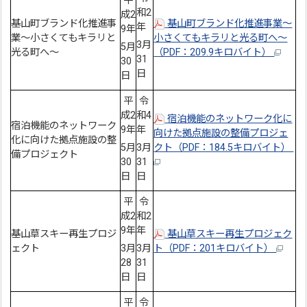
平
和2
成2
基山町ブランド化推進事
基山町ブランド化推進事業～
年
9年
業～小さくてもキラリと
小さくてもキラリと光る町へ～
3月
5月
光る町へ～
（PDF：209.9キロバイト）
31
30
日
日
平
令
成2
和4
宿泊機能のネットワーク化に
宿泊機能のネットワーク
9年
年
向けた拠点施設の整備プロジェ
化に向けた拠点施設の整
5月
3月
クト（PDF：184.5キロバイト）
備プロジェクト
30
31
日
日
平
令
成2
和2
9年
年
基山草スキー再生プロジ
基山草スキー再生プロジェク
ェクト
3月
3月
ト（PDF：201キロバイト）
28
31
日
日
平
令