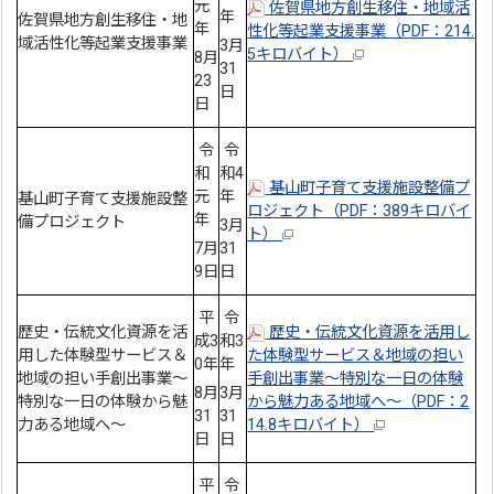
元
佐賀県地方創生移住・地域活
年
佐賀県地方創生移住・地
年
性化等起業支援事業（PDF：214.
域活性化等起業支援事業
3月
5キロバイト）
8月
31
23
日
日
令
令
和
和4
基山町子育て支援施設整備プ
元
年
基山町子育て支援施設整
ロジェクト（PDF：389キロバイ
年
備プロジェクト
3月
ト）
7月
31
9日
日
平
令
歴史・伝統文化資源を活
歴史・伝統文化資源を活用し
成3
和3
用した体験型サービス＆
た体験型サービス＆地域の担い
0年
年
地域の担い手創出事業～
手創出事業～特別な一日の体験
8月
3月
特別な一日の体験から魅
から魅力ある地域へ～（PDF：2
31
31
力ある地域へ～
14.8キロバイト）
日
日
平
令