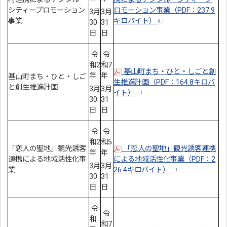
シティープロモーション
ロモーション事業（PDF：237.9
3月
3月
事業
キロバイト）
30
31
日
日
令
令
和2
和7
基山町まち・ひと・しごと創
年
年
基山町まち・ひと・しご
生推進計画（PDF：164.8キロバ
と創生推進計画
3月
3月
イト）
30
31
日
日
令
令
和2
和5
「恋人の聖地」観光誘客
「恋人の聖地」観光誘客連携
年
年
連携による地域活性化事
による地域活性化事業（PDF：2
3月
3月
業
26.4キロバイト）
30
31
日
日
令
令
和
和7