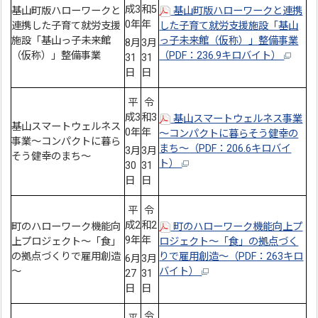
成3
和5
基山町版ハローワークと
基山町版ハローワークと連携
0年
年
連携した子育て就労支援
した子育て就労支援施設「基山
施設「基山っ子未来館
っ子未来館（仮称）」整備事業
8月
3月
（仮称）」整備事業
（PDF：236.9キロバイト）
31
31
日
日
平
令
成3
和3
基山スマートウェルネス事業
基山スマートウェルネス
0年
年
～コンパクトに暮らそう健幸の
事業～コンパクトに暮ら
まち～（PDF：206.6キロバイ
3月
3月
そう健幸のまち～
ト）
30
31
日
日
平
令
成2
和2
町のハローワーク機能向
町のハローワーク機能向上プ
9年
年
上プロジェクト～「食」
ロジェクト～「食」の拠点づく
の拠点づくりで雇用創造
りで雇用創造～（PDF：263キロ
6月
3月
～
バイト）
27
31
日
日
令