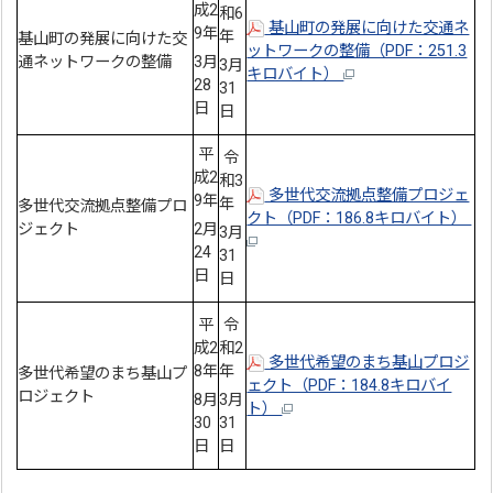
成2
和6
基山町の発展に向けた交通ネ
9年
年
基山町の発展に向けた交
ットワークの整備（PDF：251.3
通ネットワークの整備
3月
3月
キロバイト）
28
31
日
日
平
令
成2
和3
多世代交流拠点整備プロジェ
9年
年
多世代交流拠点整備プロ
クト（PDF：186.8キロバイト）
ジェクト
2月
3月
24
31
日
日
平
令
成2
和2
多世代希望のまち基山プロジ
8年
年
多世代希望のまち基山プ
ェクト（PDF：184.8キロバイ
ロジェクト
8月
3月
ト）
30
31
日
日