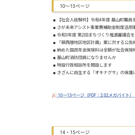
10～13ページ
■ 【社会人経験枠】令和4年度 基山町職員
■ さが未来アシスト事業費補助金制度活用
■ 令和3年度 第2回まちづくり推進審議会
■ 「鎮西隈地区地区計画」案に対する公告
■ 納めた国民年金保険料は全額が社会保険
■ 基山町消防団員になりませんか
■ 特設行政相談所を開設します
■ きざんに自生する「オキナグサ」の保護
10～13ページ（PDF：2.02メガバイト）
14・15ページ