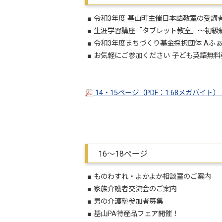
■ 令和3年度 基山町主催日本語教室の受講
■ 生涯学習講座「タブレット教室」～初級
■ 令和3年度まちづくり基金採択団体 Aふ
■ お気軽にご参加ください 子ども英語無料
14・15ページ（PDF：1.68メガバイト）
16～18ぺージ
■ ものわすれ・よかよか相談室のご案内
■ 家族介護者交流会のご案内
■ 男の介護塾参加者募集
■ 基山PA特産品フェア開催！