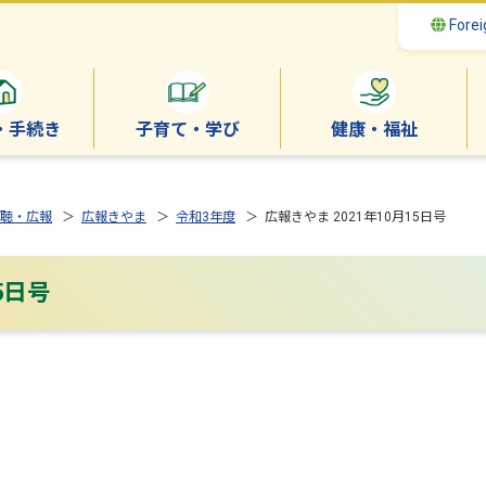
Forei
・手続き
子育て・学び
健康・福祉
聴・広報
＞
広報きやま
＞
令和3年度
＞ 広報きやま 2021年10月15日号
5日号