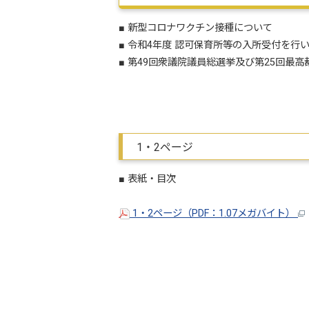
■ 新型コロナワクチン接種について
■ 令和4年度 認可保育所等の入所受付を行
■ 第49回衆議院議員総選挙及び第25回最
1・2ページ
■ 表紙・目次
1・2ページ（PDF：1.07メガバイト）