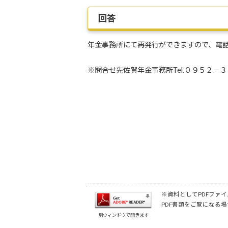
回答
年金事務所にて再発行ができますので、電
※問合せ先佐賀年金事務所Tel:０９５２－
※資料としてPDFファイル
PDF書類をご覧になる場
別ウィンドウで開きます