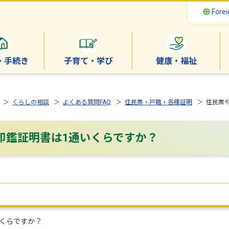
Forei
・手続き
子育て・学び
健康・福祉
＞
くらしの相談
＞
よくある質問FAQ
＞
住民票・戸籍・各種証明
＞ 住民票や
印鑑証明書は1通いくらですか？
くらですか？