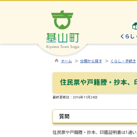
くらし
ホーム
＞
分類から探す
＞
くらし・手続き
住民票や戸籍謄・抄本、
最終更新日：
2016年11月24日
質問
住民票や戸籍謄・抄本、印鑑証明書は1通い