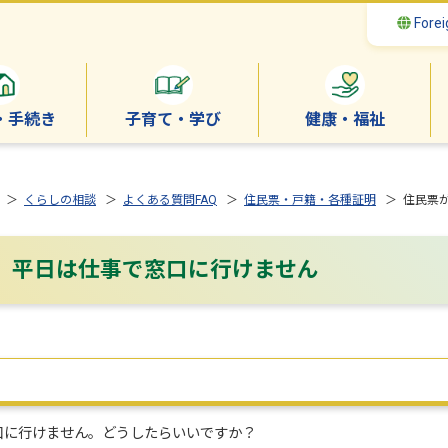
Forei
・手続き
子育て・学び
健康・福祉
＞
くらしの相談
＞
よくある質問FAQ
＞
住民票・戸籍・各種証明
＞ 住民票
、平日は仕事で窓口に行けません
口に行けません。どうしたらいいですか？