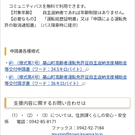
コミュニティバスを無料で利用できます。
【対象年齢】 自主返納者であれば年齢制限はありません。
【必要なもの】 「運転経歴証明書」又は「申請による運転免
許の取消通知書」（バス降車時に提示）
申請書各種様式
・
（様式第1号）基山町高齢者運転免許証自主返納支援補助金
等交付申請書（ワード：34.5キロバイト）
・
（様式第4号）基山町高齢者運転免許証自主返納支援補助金
等交付請求書（ワード：36キロバイト）
支援内容に関するお問い合わせは
（1）・（2）・（3）については、住民課くらしの安心・安全
係 電話：0942-85-8171
ファックス：0942-92-7184
✉jumin@town.kiyama.lg.jp