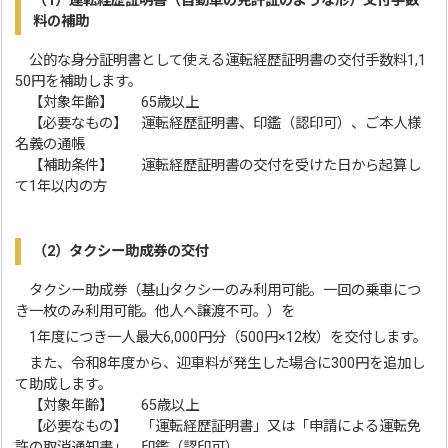
（1）運転経歴証明書（自動車の免許証のような形）交付手数
料の補助
公的な身分証明書として使える運転経歴証明書の交付手数料1,1
50円を補助します。
【対象年齢】 65歳以上
【必要なもの】 運転経歴証明書、印鑑（認印可）、ご本人様
名義の通帳
【補助条件】 運転経歴証明書の交付を受けた日から起算し
て1年以内の方
（2）タクシー助成券の交付
タクシー助成券（基山タクシーのみ利用可能。一回の乗車につ
き一枚のみ利用可能。他人へ譲渡不可。）を
1年度につき一人最大6,000円分（500円×12枚）を交付します。
また、令和8年度から、迎車料が発生した場合に300円を追加し
て助成します。
【対象年齢】 65歳以上
【必要なもの】 「運転経歴証明書」又は「申請による運転免
許の取消通知書」、印鑑（認印可）