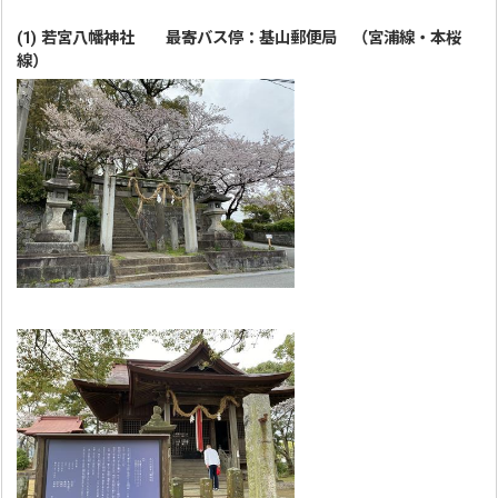
(1) 若宮八幡神社 最寄バス停：基山郵便局 （宮浦線・本桜
線）