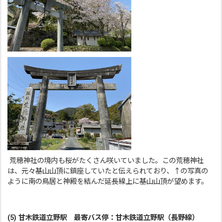
荒穂神社の境内も桜がたくさん咲いていました。この荒穂神社
は、元々基山山頂に鎮座していたと伝えられており、↑の写真の
ように南の鳥居と神殿を結んだ延長線上に基山山頂が望めます。
(5) 甘木鉄道立野駅 最寄バス停：甘木鉄道立野駅（長野線）