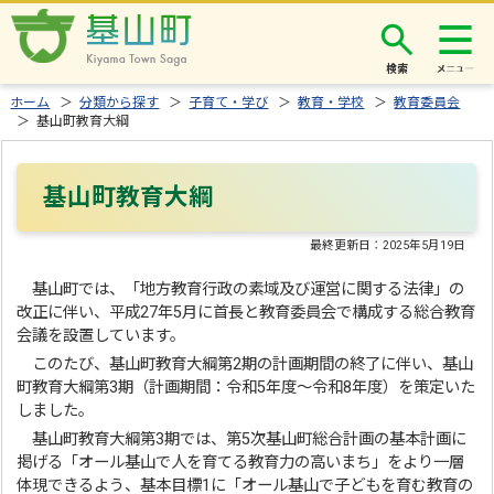
検索
ホーム
＞
分類から探す
＞
子育て・学び
＞
教育・学校
＞
教育委員会
＞ 基山町教育大綱
基山町教育大綱
最終更新日：
2025年5月19日
基山町では、「地方教育行政の素域及び運営に関する法律」の
改正に伴い、平成27年5月に首長と教育委員会で構成する総合教育
会議を設置しています。
このたび、基山町教育大綱第2期の計画期間の終了に伴い、基山
町教育大綱第3期（計画期間：令和5年度～令和8年度）を策定いた
しました。
基山町教育大綱第3期では、第5次基山町総合計画の基本計画に
掲げる「オール基山で人を育てる教育力の高いまち」をより一層
体現できるよう、基本目標1に「オール基山で子どもを育む教育の