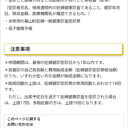
・受診した産婦人科または助産所が発行した領収書（原本）
（受診者氏名、保険適用外の妊婦健康診査であること、健診年月
日、領収金額、医療機関名が確認できるもの。）
・未使用の基山町妊婦一般健康診査受診票
・母子健康手帳
注意事項
＊申請期間は、最後の妊婦健診受診日から1年以内です。
＊各健診の自己負担額と費用助成金額（妊婦健診受診票相当額）
のうち、いずれか低い方の金額が助成金額になります。
＊助成回数の上限は、妊婦健診受診票の使用回数と合わせて14回
です。
ただし、出産予定日を過ぎて妊婦健康診査を受診された場合
は、上限17回、多胎妊娠の方は、上限19回となります。
このページに関する
お問い合わせは