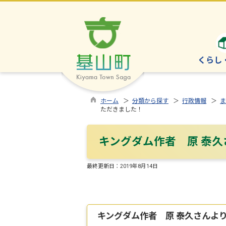
くらし
ホーム
＞
分類から探す
＞
行政情報
＞
ま
ただきました！
キングダム作者 原 泰
最終更新日：
2019年8月14日
キングダム作者 原 泰久さんよ