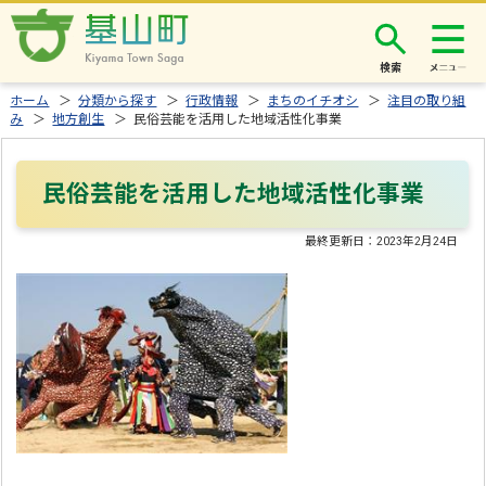
検索
ホーム
＞
分類から探す
＞
行政情報
＞
まちのイチオシ
＞
注目の取り組
み
＞
地方創生
＞ 民俗芸能を活用した地域活性化事業
民俗芸能を活用した地域活性化事業
最終更新日：
2023年2月24日