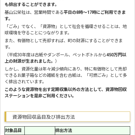
も排出することができます。
基山公栄社は、営業時間である
平日の8時～17時にご利用できま
す。
「ごみ」でなく、「資源物」として社会を循環させることは、地
球環境を守ることにつながります。
また、有価物として売却すれば、町の財源にすることができま
す。
（平成30年度は古紙やダンボール、ペットボトルから
450万円以
上の財源が生まれました。
）
しかし、資源化量は年々減少傾向にあり、特に有価物として売却
できるお菓子箱などの雑紙を含む古紙は、「可燃ごみ」として多
く排出されています。
このような資源物を出す定期収集以外の方法として、資源物回収
ステーションを是非ご利用ください。
資源物回収品目及び排出方法
対象品目
排出方法