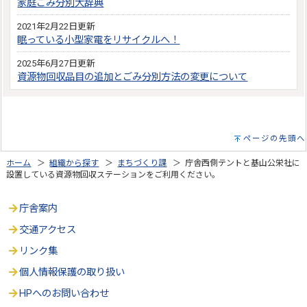
家庭ごみ分別大辞典
2021年2月22日更新
眠っている小型家電をリサイクルへ！
2025年6月27日更新
資源物回収品目の追加とごみ分別方法の変更について
ページの先頭へ
ホーム
＞
組織から探す
＞
まちづくり課
＞ 庁舎西側テントと基山公栄社に
設置している資源物回収ステーションをご利用ください。
庁舎案内
交通アクセス
リンク集
個人情報保護の取り扱い
HPへのお問い合わせ