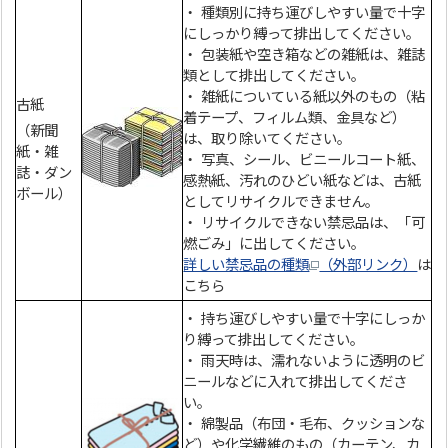
・ 種類別に持ち運びしやすい量で十字
にしっかり縛って排出してください。
・ 包装紙や空き箱などの雑紙は、雑誌
類として排出してください。
・ 雑紙についている紙以外のもの（粘
古紙
着テープ、フィルム類、金具など）
（新聞
は、取り除いてください。
紙・雑
・ 写真、シール、ビニールコート紙、
誌・ダン
感熱紙、汚れのひどい紙などは、古紙
ボール）
としてリサイクルできません。
・ リサイクルできない禁忌品は、「可
燃ごみ」に出してください。
詳しい禁忌品の種類
（外部リンク）
は
こちら
・ 持ち運びしやすい量で十字にしっか
り縛って排出してください。
・ 雨天時は、濡れないように透明のビ
ニールなどに入れて排出してくださ
い。
・ 綿製品（布団・毛布、クッションな
ど）や化学繊維のもの（カーテン、カ