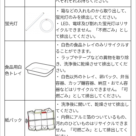
へそれぞれお持ちください。
・ 箱などの入れものから取り出して、
蛍光灯のみを排出してください。
蛍光灯
・ LED、電球及び割れた蛍光灯はリサ
イクルできません。「不燃ごみ」とし
て排出してください。
・ 白色の食品トレイのみリサイクルす
ることができます。
・ ラップやテープなどの異物を取り除
き、洗浄後に乾燥させて排出してくだ
食品用白
さい。
色トレイ
・ 白色以外のトレイ、卵パック、弁当
容器、カップ麺容器、納豆・おでん容
器などはリサイクルできません。「可
燃ごみ」として排出してください。
・ 洗浄後に開いて、乾燥させて排出し
てください。
・ 内側にアルミ箔のついているもの、
紙パック
汚れのひどいものはリサイクルできま
せん。「可燃ごみ」として排出してく