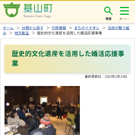
検索
ホーム
＞
分類から探す
＞
行政情報
＞
まちのイチオシ
＞
注目の取り組
み
＞
地方創生
＞ 歴史的文化遺産を活用した婚活応援事業
歴史的文化遺産を活用した婚活応援事
業
最終更新日：
2023年2月24日