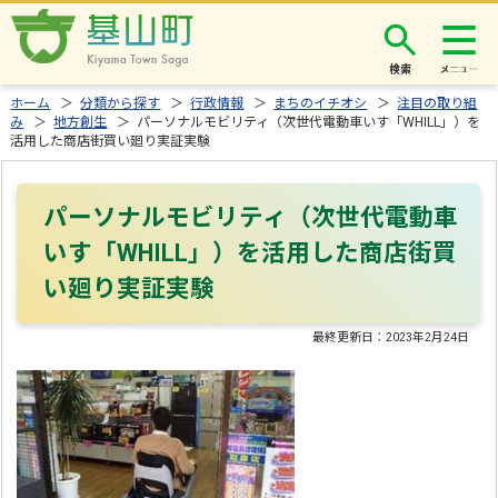
検索
ホーム
＞
分類から探す
＞
行政情報
＞
まちのイチオシ
＞
注目の取り組
み
＞
地方創生
＞ パーソナルモビリティ（次世代電動車いす「WHILL」）を
活用した商店街買い廻り実証実験
パーソナルモビリティ（次世代電動車
いす「WHILL」）を活用した商店街買
い廻り実証実験
最終更新日：
2023年2月24日