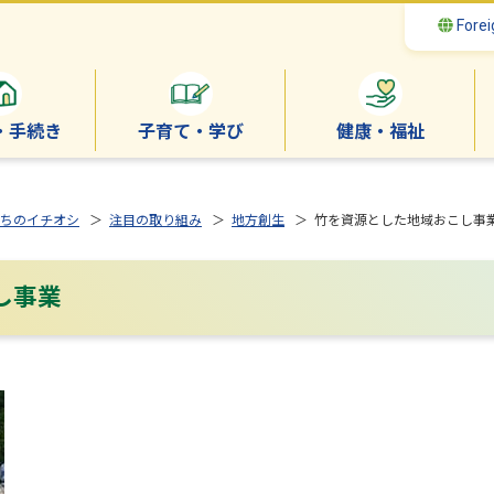
Forei
・手続き
子育て・学び
健康・福祉
ちのイチオシ
＞
注目の取り組み
＞
地方創生
＞ 竹を資源とした地域おこし事
し事業