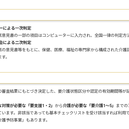
ターによる一次判定
医意見書の一部の項目はコンピューターに入力され、全国一律の判定方
査会による二次判定
医の意見書等をもとに、保健、医療、福祉の専門家から構成された介護
ます。
の審査結果にもとづき決定した、要介護状態区分や認定の有効期間等が
な対策が必要な「要支援1・2」
から
介護が必要な「要介護1～5」
までの
ています。非該当であっても基本チェックリストを受け該当すれば利用
介護予防事業」もあります。