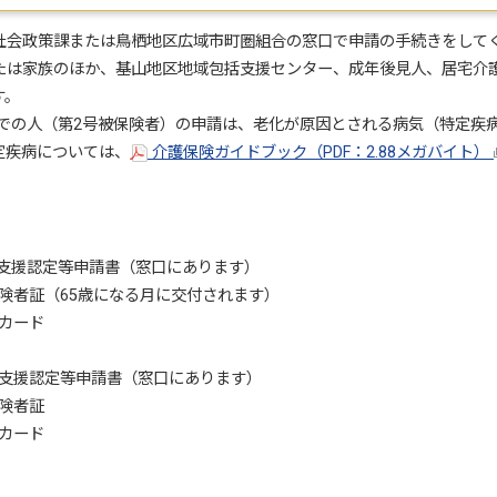
社会政策課または鳥栖地区広域市町圏組合の窓口で申請の手続きをして
たは家族のほか、基山地区地域包括支援センター、成年後見人、居宅介
す。
歳までの人（第2号被保険者）の申請は、老化が原因とされる病気（特定疾
定疾病については、
介護保険ガイドブック（PDF：2.88メガバイト）
要支援認定等申請書（窓口にあります）
5歳になる月に交付されます）
ード
・要支援認定等申請書（窓口にあります）
者証
ード