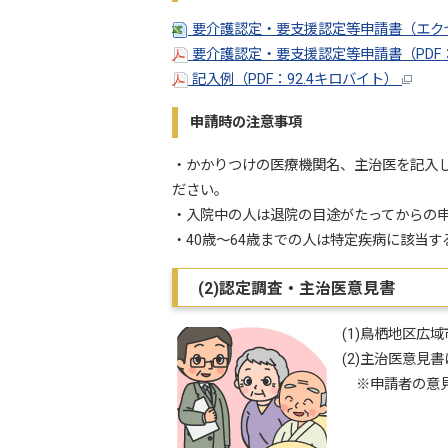
要介護認定・要支援認定等申請書（エクセ
要介護認定・要支援認定等申請書（PDF：
記入例（PDF：92.4キロバイト）
申請時の注意事項
・かかりつけの医療機関名、主治医を記入
ださい。
・入院中の人は退院の目途がたってからの申
・40歳～64歳までの人は特定疾病に該当
(2)認定調査・主治医意見書
(1)鳥栖地区
(2)主治医意
※申請者の意見