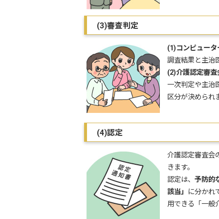
(3)審査判定
(1)コンピュー
調査結果と主治
(2)介護認定審
一次判定や主治
区分が決められ
(4)認定
介護認定審査会
きます。
認定は、
予防的
該当」
に分かれ
用できる「一般