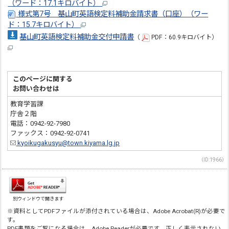
（ワード：17.1キロバイト）
様式第7号 基山町英語検定料補助金請求書（口座）（ワー
ド：15.7キロバイト）
基山町英語検定料補助金交付申請書
（
PDF：60.9キロバイト）
このページに関する
お問い合わせは
教育学習課
庁舎２階
電話：0942-92-7980
ファックス：0942-92-0741
kyoikugakusyu@town.kiyama.lg.jp
（ID:1966）
別ウィンドウで開きます
※資料としてPDFファイルが添付されている場合は、Adobe Acrobat(R)が必要で
す。
PDF書類をご覧になる場合は、Adobe Readerが必要です。正しく表示されない