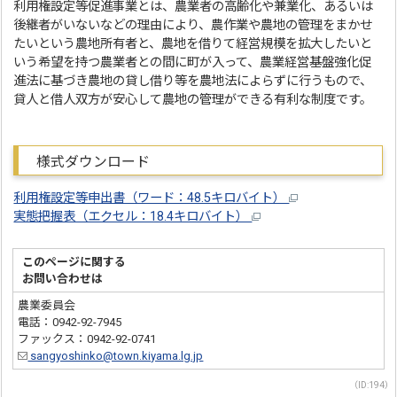
利用権設定等促進事業とは、農業者の高齢化や兼業化、あるいは
後継者がいないなどの理由により、農作業や農地の管理をまかせ
たいという農地所有者と、農地を借りて経営規模を拡大したいと
いう希望を持つ農業者との間に町が入って、農業経営基盤強化促
進法に基づき農地の貸し借り等を農地法によらずに行うもので、
貸人と借人双方が安心して農地の管理ができる有利な制度です。
様式ダウンロード
利用権設定等申出書（ワード：48.5キロバイト）
実態把握表（エクセル：18.4キロバイト）
このページに関する
お問い合わせは
農業委員会
電話：0942-92-7945
ファックス：0942-92-0741
sangyoshinko@town.kiyama.lg.jp
（ID:194）