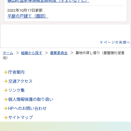
基山町空家等情報登録制度（すまいるナビ）
2022年10月17日更新
平屋の戸建て（園部）
ページの先頭へ
ホーム
＞
組織から探す
＞
農業委員会
＞ 農地の貸し借り（基盤強化促進
法）
庁舎案内
交通アクセス
リンク集
個人情報保護の取り扱い
HPへのお問い合わせ
サイトマップ