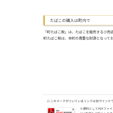
たばこの購入は町内で
「町たばこ税」は、たばこを販売する小売
町たばこ税は、本町の貴重な財源となって
このマークがついているリンクは別ウインド
※資料としてPDFファイル