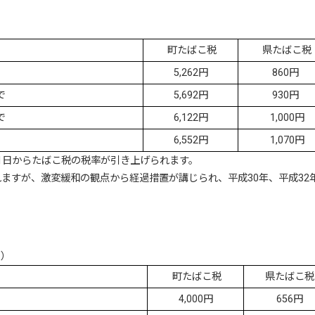
町たばこ税
県たばこ税
5,262円
860円
で
5,692円
930円
で
6,122円
1,000円
6,552円
1,070円
月1日からたばこ税の税率が引き上げられます。
れますが、激変緩和の観点から経過措置が講じられ、平成30年、平成32
り）
町たばこ税
県たばこ税
4,000円
656円