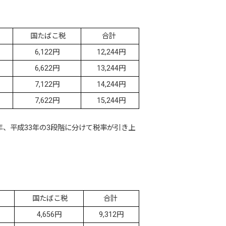
国たばこ税
合計
6,122円
12,244円
6,622円
13,244円
7,122円
14,244円
7,622円
15,244円
年、平成33年の3段階に分けて税率が引き上
国たばこ税
合計
4,656円
9,312円