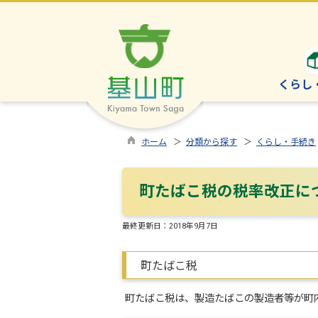
くらし
ホーム
＞
分類から探す
＞
くらし・手続き
町たばこ税の税率改正に
最終更新日：
2018年9月7日
町たばこ税
町たばこ税は、製造たばこの製造者等が町