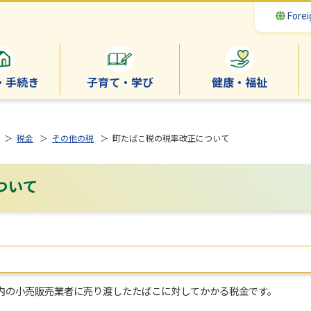
Forei
・手続き
子育て・学び
健康・福祉
＞
税金
＞
その他の税
＞ 町たばこ税の税率改正について
ついて
内の小売販売業者に売り渡したたばこに対してかかる税金です。