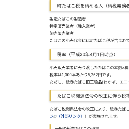
町たばこ税を納める人（納税義務
製造たばこの製造者
特定販売業者（輸入業者）
卸売販売業者
たばこの小売代金には町たばこ税が含まれ
税率（平成30年4月1日時点）
小売販売業者に売り渡したたばこの本数×税
税率は1,000本あたり5,262円です。
ただし、紙巻たばこ旧三級品(わかば、エコー、
たばこ税関連法令の改正に伴う税
たばこ税関係法令の改正により、紙巻たば
ジ
（外部リンク）
）が実施されます。
一般の紙巻たばこの税率