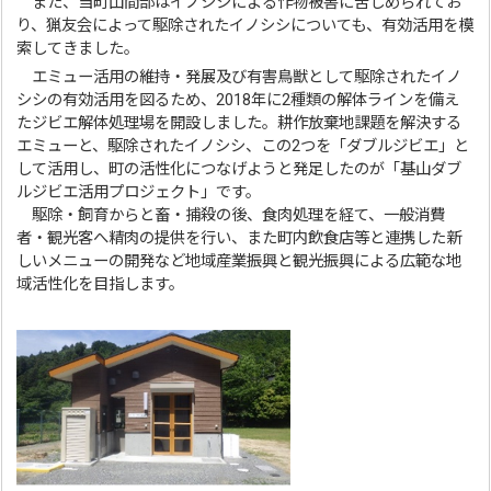
また、当町山間部はイノシシによる作物被害に苦しめられてお
り、猟友会によって駆除されたイノシシについても、有効活用を模
索してきました。
エミュー活用の維持・発展及び有害鳥獣として駆除されたイノ
シシの有効活用を図るため、2018年に2種類の解体ラインを備え
たジビエ解体処理場を開設しました。耕作放棄地課題を解決する
エミューと、駆除されたイノシシ、この2つを「ダブルジビエ」と
して活用し、町の活性化につなげようと発足したのが「基山ダブ
ルジビエ活用プロジェクト」です。
駆除・飼育からと畜・捕殺の後、食肉処理を経て、一般消費
者・観光客へ精肉の提供を行い、また町内飲食店等と連携した新
しいメニューの開発など地域産業振興と観光振興による広範な地
域活性化を目指します。