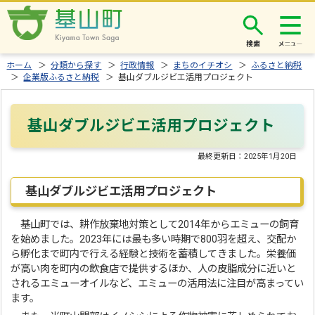
検索
ホーム
＞
分類から探す
＞
行政情報
＞
まちのイチオシ
＞
ふるさと納税
＞
企業版ふるさと納税
＞ 基山ダブルジビエ活用プロジェクト
基山ダブルジビエ活用プロジェクト
最終更新日：
2025年1月20日
基山ダブルジビエ活用プロジェクト
基山町では、耕作放棄地対策として2014年からエミューの飼育
を始めました。2023年には最も多い時期で800羽を超え、交配か
ら孵化まで町内で行える経験と技術を蓄積してきました。栄養価
が高い肉を町内の飲食店で提供するほか、人の皮脂成分に近いと
されるエミューオイルなど、エミューの活用法に注目が高まってい
ます。