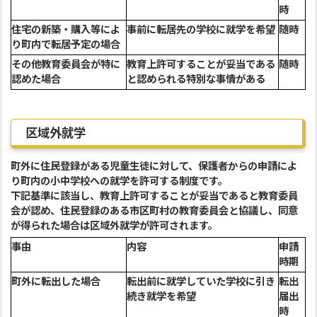
時
住宅の新築・購入等によ
事前に転居先の学校に就学を希望
随時
り町内で転居予定の場合
その他教育委員会が特に
教育上許可することが妥当である
随時
認めた場合
と認められる特別な事情がある
区域外就学
町外に住民登録がある児童生徒に対して、保護者からの申請によ
り町内の小中学校への就学を許可する制度です。
下記基準に該当し、教育上許可することが妥当であると教育委員
会が認め、住民登録のある市区町村の教育委員会と協議し、同意
が得られた場合は区域外就学が許可されます。
事由
内容
申請
時期
町外に転出した場合
転出前に就学していた学校に引き
転出
続き就学を希望
届出
時