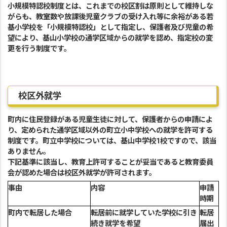
小規模特認校制度とは、これまでの校区割は原則として維持しな
がらも、教室数や放課後児童クラブの受け入れ等に余裕がある若
基小学校を「小規模特認校」として指定し、保護者及び児童の希
望により、基山小学校の通学区域からの就学を認め、指定校の変
更を行う制度です。
校区外就学
町内に住民登録がある児童生徒に対して、保護者からの申請によ
り、定められた通学区域以外の町立小中学校への就学を許可する
制度です。町立中学校については、基山中学校1校ですので、該当
ありません。
下記基準に該当し、教育上許可することが妥当であると教育委員
会が認めた場合は校区外就学が許可されます。
事由
内容
申請
時期
町内で転居した場合
転居前に就学していた学校に引き
転居
続き就学を希望
届出