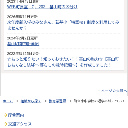
2023年4月13日更新
WEB町長室 Q、203 基山町の区分け
2026年5月1日更新
来年度新入学のみなさん、若基小「特認校」制度を利用してみ
ませんか？
2024年2月2日更新
基山町都市計画図
2022年3月25日更新
☆もっと知りたい！知っておきたい！！基山の魅力☆【基山町
おもてなしMAP～暮らしの歳時記編～】を作成しました！
ページの先頭へ
ホーム
＞
組織から探す
＞
教育学習課
＞ 町立小中学校の通学区域について
庁舎案内
交通アクセス