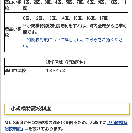
基山小学
1区、2区、3区、4区、5区、7区、8区、9区、10区、11
校
区
6区、12区、13区、14区、15区、16区、17区
※小規模特認校制度を利用すれば、町内全域から通学可
若基小学
能です。
校
特認校制度について詳しくは、こちらをご覧くださ
い。
通学区域（行政区名）
基山中学校
1区～17区
小規模特認校制度
令和3年度から学校規模の適正化を図るため、若基小に
「小規模特
認校制度」
を設けております。