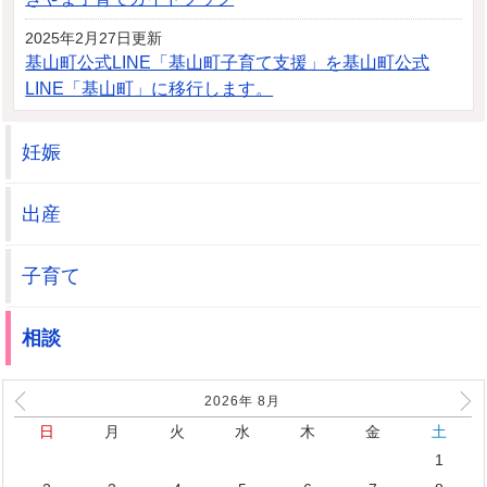
2025年2月27日更新
基山町公式LINE「基山町子育て支援」を基山町公式
LINE「基山町」に移行します。
妊娠
出産
子育て
相談
2026年
8
月
日
月
火
水
木
金
土
1