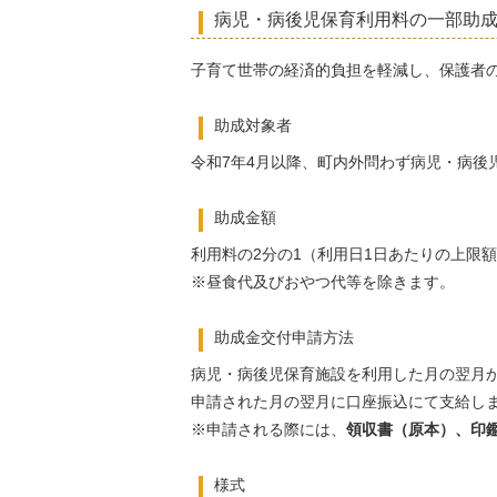
病児・病後児保育利用料の一部助
子育て世帯の経済的負担を軽減し、保護者
助成対象者
令和7年4月以降、町内外問わず病児・病後
助成金額
利用料の2分の1（利用日1日あたりの上限額は
※昼食代及びおやつ代等を除きます。
助成金交付申請方法
病児・病後児保育施設を利用した月の翌月
申請された月の翌月に口座振込にて支給し
※申請される際には、
領収書（原本）、印
様式