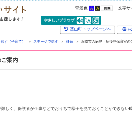
背景色
文字サ
やさしいブラウザ
基山町トップページへ
Fo
ら探す（子育て）
＞
ステージで探す
＞
妊娠
＞ 近隣市の病児・病後児保育室の
のご案内
が難しく、保護者が仕事などでおうちで様子を見ておくことができない