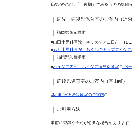
病気が安定し「回復期」であるものの集団
病児・病後児保育室のご案内（近
福岡県筑紫野市
■山田小児科医院 キッズケア二日市 TEL092-
■
もり小児科医院 ちくしのキッズデイケア
福岡県久留米市
■
ハイジア内科 ハイジア病児保育室
（外
病後児保育室のご案内（基山町）
基山町病後児保育室のご案内
ご利用方法
事前に登録や予約が必要な場合があります