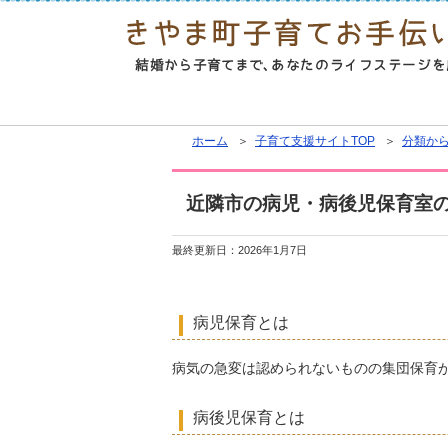
ホーム
＞
子育て支援サイトTOP
＞
分類か
近隣市の病児・病後児保育室
最終更新日：
2026年1月7日
病児保育とは
病気の急変は認められないものの集団保育
病後児保育とは