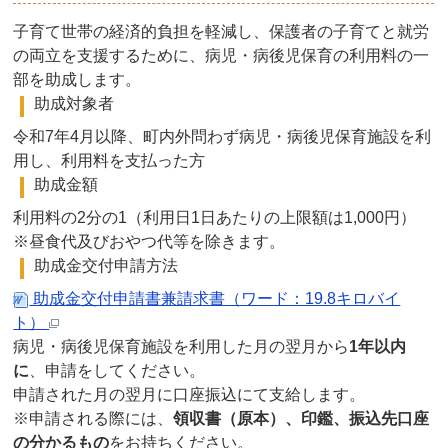
子育て世帯の経済的負担を軽減し、保護者の子育てと就労
の両立を支援するために、病児・病後児保育の利用料の一
部を助成します。
助成対象者
令和7年4月以降、町内外問わず病児・病後児保育施設を利
用し、利用料を支払った方
助成金額
利用料の2分の1（利用日1日あたりの上限額は1,000円）
※昼食代及びおやつ代等を除きます。
助成金交付申請方法
助成金交付申請書兼請求書（ワード：19.8キロバイ
ト）
病児・病後児保育施設を利用した月の翌月から
1年以内
に
、申請をしてください。
申請された月の翌月に口座振込にて支給します。
※申請される際には、
領収書（原本）、印鑑、振込先口座
の分かるもの
をお持ちください。