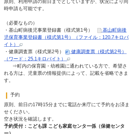
原則、利用申請の前日までとしていますが、状況により同
時申請も可能です。
（必要なもの）
・基山町病後児事業登録書（様式第1号）
基山町病後
児保育事業登録書（様式第1号）（ファイル：120.7キロバ
イト）
・健康調査票（様式第2号）
健康調査票（様式第2号）
（ワード：25.1キロバイト）
⇒町内の保育園・幼稚園に通われている方で、希望さ
れる方は、児童票の情報提供によって、記載を省略できま
す。
予約
原則、前日の17時15分までに電話か来庁にて予約をお済ま
せください。
空き状況を確認します。
予約受付：こども課 こども家庭センター係（保健センタ
ー）