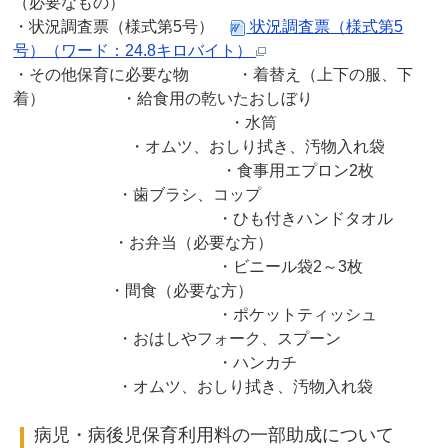
（必要なもの）
・状況調査票（様式第5号）
状況調査票（様式第5
号）（ワード：24.8キロバイト）
・その他保育に必要な物 ・着替え（上下の服、下
着） ・給食用の乾いたおしぼり
・水筒
・オムツ、おしり拭き、汚物入れ袋
・食事用エプロン2枚
・歯ブラシ、コップ
・ひも付きハンドタオル
・お弁当（必要な方）
・ビニール袋2～3枚
・間食（必要な方）
・ポケットティッシュ
・おはしやフォーク、スプーン
・ハンカチ
・オムツ、おしり拭き、汚物入れ袋
病児・病後児保育利用料の一部助成について