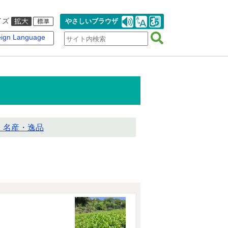
イズ
やさしいブラウザ
ign Language
・名産・逸品