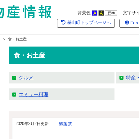
背景色
文字サ
基山町トップページへ
Fore
＞ 食・お土産
食・お土産
グルメ
特産
エミュー料理
2020年3月2日更新
鶴製茶