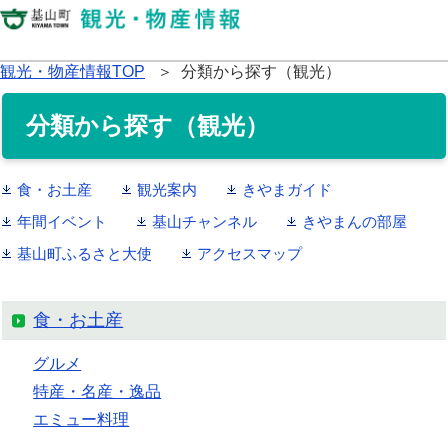
観光・物産情報TOP
＞ 分類から探す（観光）
分類から探す（観光）
食・お土産
観光案内
きやまガイド
年間イベント
基山チャンネル
きやまんの部屋
基山町ふるさと大使
アクセスマップ
食・お土産
グルメ
特産・名産・逸品
エミュー料理