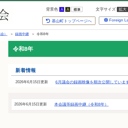
背景色
文字サイズ
Foreign L
基山町トップページへ
議会）
＞
録画中継
＞ 令和8年
令和8年
新着情報
2026年6月15日更新
6月議会の録画映像を順次公開していま
2026年6月15日更新
本会議等録画中継（令和8年）