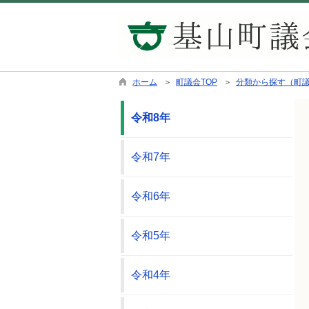
ホーム
＞
町議会TOP
＞
分類から探す（町
令和8年
令和7年
令和6年
令和5年
令和4年