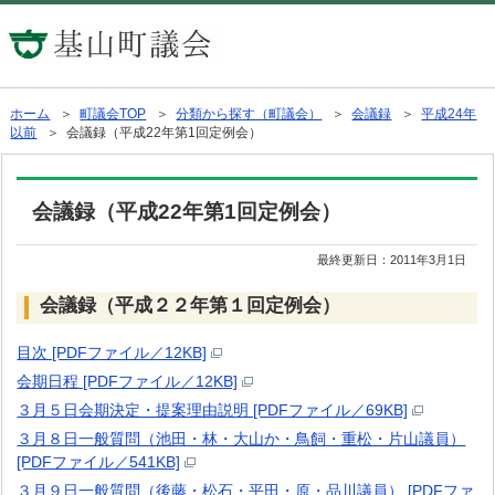
ホーム
＞
町議会TOP
＞
分類から探す（町議会）
＞
会議録
＞
平成24年
以前
＞ 会議録（平成22年第1回定例会）
会議録（平成22年第1回定例会）
最終更新日：
2011年3月1日
会議録（平成２２年第１回定例会）
目次 [PDFファイル／12KB]
会期日程 [PDFファイル／12KB]
３月５日会期決定・提案理由説明 [PDFファイル／69KB]
３月８日一般質問（池田・林・大山か・鳥飼・重松・片山議員）
[PDFファイル／541KB]
３月９日一般質問（後藤・松石・平田・原・品川議員） [PDFファ