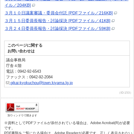
イル／204KB]
３月１０日議案審議・委員会付託 [PDFファイル／216KB]
３月１５日委員長報告・討論採決 [PDFファイル／41KB]
３月２４日委員長報告・討論採決 [PDFファイル／59KB]
このページに関する
お問い合わせは
議会事務局
庁舎４階
電話：0942-92-6543
ファックス：0942-92-2084
gikai-kyokuchou@town.kiyama.lg.jp
（ID:153）
別ウィンドウで開きます
※資料としてPDFファイルが添付されている場合は、Adobe Acrobat(R)が必要
です。
PDF書類をご覧になる場合は、Adobe Readerが必要です。正しく表示されない