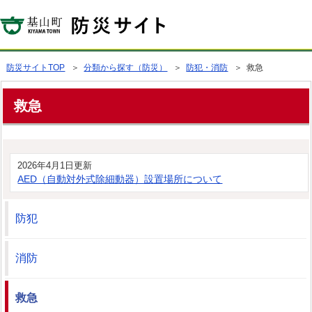
防災サイトTOP
＞
分類から探す（防災）
＞
防犯・消防
＞ 救急
救急
2026年4月1日更新
AED（自動対外式除細動器）設置場所について
防犯
消防
救急